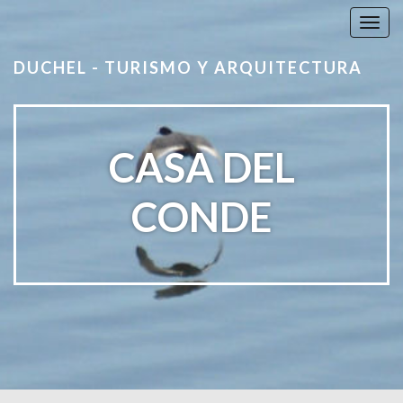
T
o
DUCHEL - TURISMO Y ARQUITECTURA
g
g
l
e
n
CASA DEL
a
v
CONDE
i
g
a
t
i
o
n